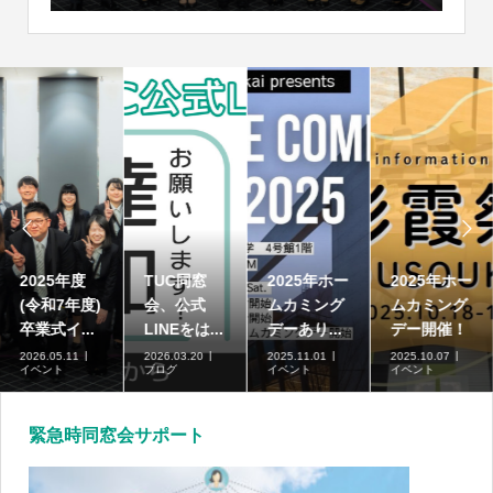


2025年度
TUC同窓
2025年ホー
2025年ホー
(令和7年度)
会、公式
ムカミング
ムカミング
卒業式イ...
LINEをは...
デーあり...
デー開催！
2026.05.11
2026.03.20
2025.11.01
2025.10.07
イベント
ブログ
イベント
イベント
緊急時同窓会サポート