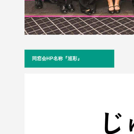
同窓会HP名称『巡彩』