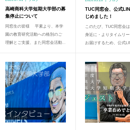
2026.03.20
ブログ
高崎商科大学短期大学部の募
TUC同窓会、公式LI
集停止について
じめました！
同窓生の皆様 平素より、本学
このたび、TUC同窓会
園の教育研究活動への格別のご
身近に・よりタイムリー
理解とご支援、また同窓会活動...
お届けするため、公式LINE