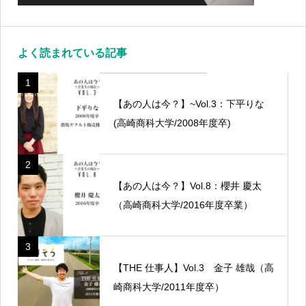
よく読まれている記事
1
【あの人は今？】~Vol.3：下平りな
(高崎商科大学/2008年度卒)
2
【あの人は今？】Vol.8：櫻井 慶太
（高崎商科大学/2016年度卒業）
3
【THE 仕事人】Vol.3 金子 雄哉（高
崎商科大学/2011年度卒）