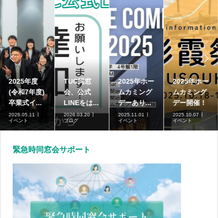


2025年度
TUC同窓
2025年ホー
2025年ホー
(令和7年度)
会、公式
ムカミング
ムカミング
卒業式イ...
LINEをは...
デーあり...
デー開催！
2026.05.11
2026.03.20
2025.11.01
2025.10.07
イベント
ブログ
イベント
イベント
緊急時同窓会サポート