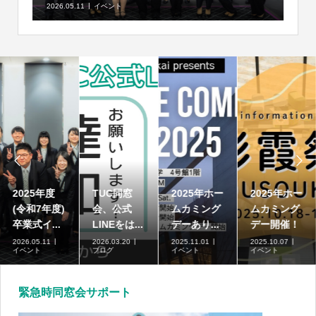
2026.05.11
イベント


2025年度
TUC同窓
2025年ホー
2025年ホー
(令和7年度)
会、公式
ムカミング
ムカミング
卒業式イ...
LINEをは...
デーあり...
デー開催！
2026.05.11
2026.03.20
2025.11.01
2025.10.07
イベント
ブログ
イベント
イベント
緊急時同窓会サポート