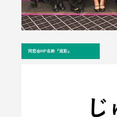
同窓会HP名称『巡彩』