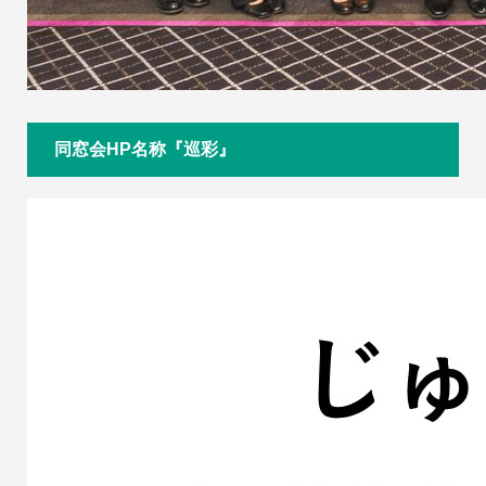
同窓会HP名称『巡彩』