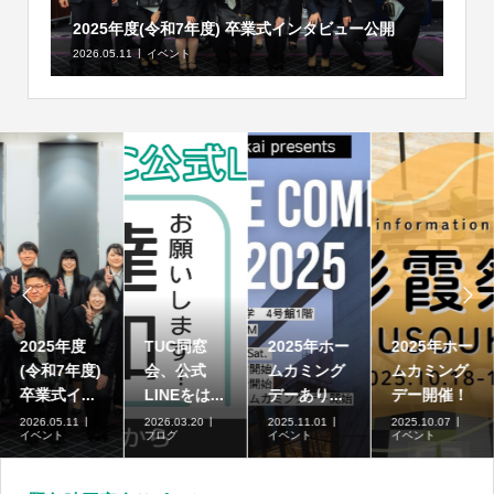
2025年度(令和7年度) 卒業式インタビュー公開
2026.05.11
イベント


年ホー
高崎商科大
2025年度
TUC同窓
2025
ング
学短期大学
(令和7年度)
会、公式
ムカミ
催！
部の募集...
卒業式イ...
LINEをは...
デーあり.
7
2026.07.01
2026.05.11
2026.03.20
2025.11.0
ブログ
イベント
ブログ
イベント