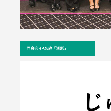
同窓会HP名称『巡彩』