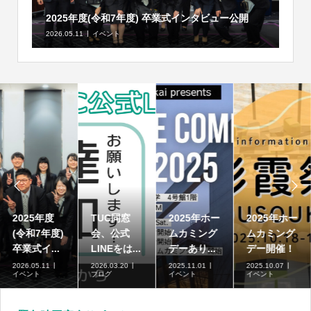
2025年度(令和7年度) 卒業式インタビュー公開
2026.05.11
イベント


2025年度
TUC同窓
2025年ホー
2025年ホー
(令和7年度)
会、公式
ムカミング
ムカミング
卒業式イ...
LINEをは...
デーあり...
デー開催！
2026.05.11
2026.03.20
2025.11.01
2025.10.07
イベント
ブログ
イベント
イベント