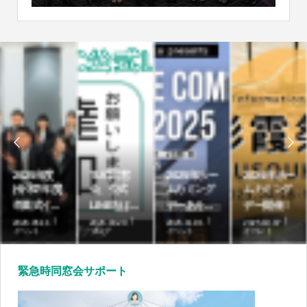


高崎商科大
2025年度
TUC同窓
2025年ホー
学短期大学
(令和7年度)
会、公式
ムカミング
部の募集...
卒業式イ...
LINEをは...
デーあり...
2026.07.01
2026.05.11
2026.03.20
2025.11.01
ブログ
イベント
ブログ
イベント
緊急時同窓会サポート