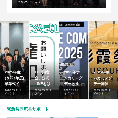
2026.05.11
イベント


2025年度
TUC同窓
2025年ホー
2025年ホー
(令和7年度)
会、公式
ムカミング
ムカミング
卒業式イ...
LINEをは...
デーあり...
デー開催！
2026.05.11
2026.03.20
2025.11.01
2025.10.07
イベント
ブログ
イベント
イベント
緊急時同窓会サポート