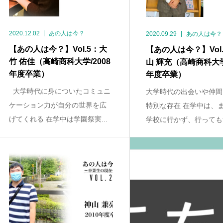
2020.12.02
あの人は今？
2020.09.29
あの人は今？
【あの人は今？】Vol.5：大
【あの人は今？】Vol
竹 佑佳（高崎商科大学/2008
山 輝充（高崎商科大学/
年度卒業）
年度卒業）
大学時代に身についたコミュニ
大学時代の出会いや仲間
ケーション力が自分の世界を広
特別な存在 在学中は、
げてくれる 在学中は学園祭実...
学校に行かず、行ってもす