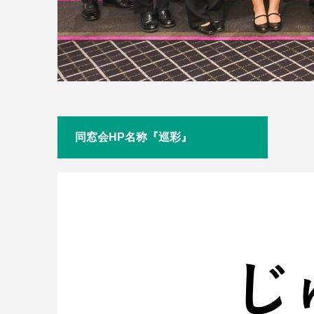
同窓会HP名称『巡彩』