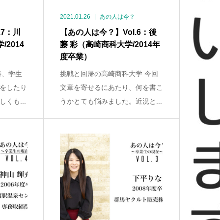
2021.01.26
あの人は今？
.7：川
【あの人は今？】Vol.6：後
2014
藤 彩（高崎商科大学/2014年
度卒業）
時、学生
挑戦と回帰の高崎商科大学 今回
をしたり
文章を寄せるにあたり、何を書こ
くも...
うかとても悩みました。近況と...