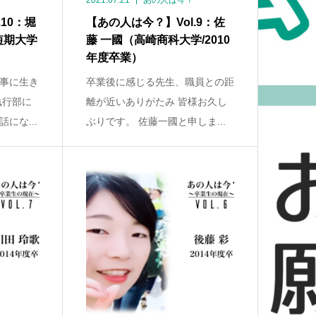
2021.07.21
あの人は今？
10：堀
【あの人は今？】Vol.9：佐
短期大学
藤 一國（高崎商科大学/2010
年度卒業）
事に生き
卒業後に感じる先生、職員との距
執行部に
離が近いありがたみ 皆様お久し
にな...
ぶりです。 佐藤一國と申しま...