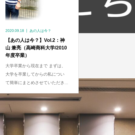
2020.09.18
あの人は今？
【あの人は今？】Vol.2：神
山 兼亮（高崎商科大学/2010
年度卒業）
大学卒業から現在まで まずは、
大学を卒業してからの私につい
て簡単にまとめさせていただき...
1
2