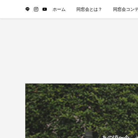
ホーム
同窓会とは？
同窓会コン
あの頃〜今、