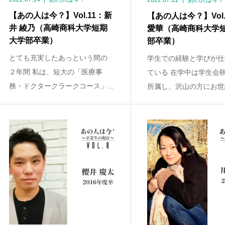
2022.07.11
あの人は今？
【あの人は今？】Vol.11：新
【あの人は今？】Vol.
井 綾乃（高崎商科大学短期
愛華（高崎商科大学
大学部卒業）
部卒業）
とても充実したあっという間の
学生での経験と学びが仕
２年間 私は、短大の「医療事
ている 在学中は学生会
務・ドクタークラークコース」...
所属し、沢山の方にお世話