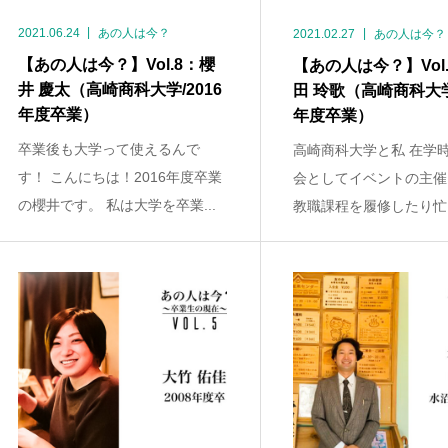
2021.06.24
あの人は今？
2021.02.27
あの人は今？
【あの人は今？】Vol.8：櫻
【あの人は今？】Vol
井 慶太（高崎商科大学/2016
田 玲歌（高崎商科大学/
年度卒業）
年度卒業）
卒業後も大学って使えるんで
高崎商科大学と私 在学
す！ こんにちは！2016年度卒業
会としてイベントの主催
の櫻井です。 私は大学を卒業...
教職課程を履修したり忙し