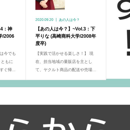
2020.09.20
あの人は今？
.4：神
【あの人は今？】~Vol.3：下
2006
平りな (高崎商科大学/2008年
度卒)
は今でも
【実践で活かせる楽しさ！】 現
まともに
在、担当地域の量販店を主とし
ぐ帰...
て、ヤクルト商品の配送や売場...