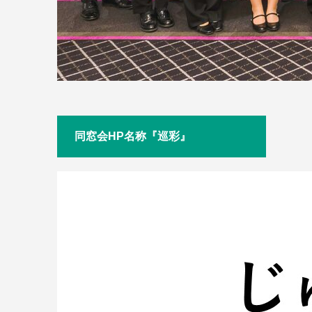
同窓会HP名称『巡彩』