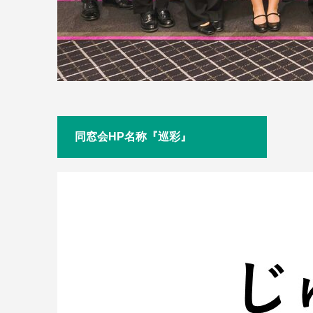
同窓会HP名称『巡彩』