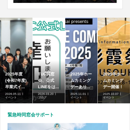


2025年度
TUC同窓
2025年ホー
2025年ホー
(令和7年度)
会、公式
ムカミング
ムカミング
卒業式イ...
LINEをは...
デーあり...
デー開催！
2026.05.11
2026.03.20
2025.11.01
2025.10.07
イベント
ブログ
イベント
イベント
緊急時同窓会サポート